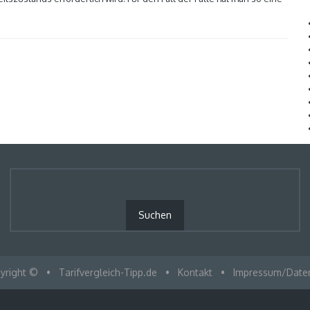
yright ©
•
Tarifvergleich-Tipp.de
•
Kontakt
•
Impressum/Date