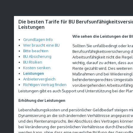
Die besten Tarife für BU Berufsunfähigkeitsvers
Leistungen
Wie sehen die Leistungen der B
Grundlagen Info
Wer braucht eine BU
Sollten Sie unfallbedingt oder kra
Bitte beachten
Berufsunfähigkeitsversicherung d
BU Absicherung
Arbeitsunfähigkeit nicht die Regel
BU Risiken
wichtig, darauf zu achten, dass au
Kosten senken
Rente gezahlt wird. Des weiteren i
Leistungen
Maßnahmen und bei Wiedereingli
Anbietervergleich
behindertengerechtes Umgestalte
Richtigen Vertrag finden
vorübergehenden Arbeitsunfähigke
Leistungen gibt es auch Support und Unterstützung bei der Pl
Erhöhung der Leistungen
Lebenshaltungskosten und persönlicher Geldbedarf steigen mit d
Dynamisierung an die sich ändernden Verhältnisse angepasst w
und des Rentenanspruchs. Bei Abschluss des Vertrages können
bei Veränderung der persönlichen Verhältnisse durch Eheschl
werden kann, ohne dass eine neuerliche Prüfung des Gesundheits