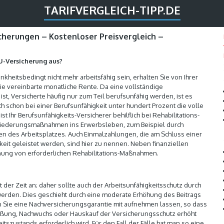
TARIFVERGLEICH-TIPP.DE
icherungen – Kostenloser Preisvergleich –
U-Versicherung aus?
nkheitsbedingt nicht mehr arbeitsfähig sein, erhalten Sie von Ihrer
ie vereinbarte monatliche Rente. Da eine vollständige
 ist, Versicherte häufig nur zum Teil berufsunfähig werden, ist es
ch schon bei einer Berufsunfähigkeit unter hundert Prozent die volle
st Ihr Berufsunfähigkeits-Versicherer behilflich bei Rehabilitations-
ederungsmaßnahmen ins Erwerbsleben, zum Beispiel durch
n des Arbeitsplatzes. Auch Einmalzahlungen, die am Schluss einer
it geleistet werden, sind hier zu nennen. Neben finanziellen
anung von erforderlichen Rehabilitations-Maßnahmen.
er Zeit an; daher sollte auch der Arbeitsunfähigkeitsschutz durch
erden. Dies geschieht durch eine moderate Erhöhung des Beitrags
 Sie eine Nachversicherungsgarantie mit aufnehmen lassen, so dass
ießung, Nachwuchs oder Hauskauf der Versicherungsschutz erhöht
zustands erforderlich wird. Für den Fall der Fälle hat man so eine