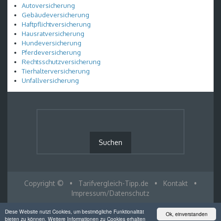
Autoversicherung
Gebäudeversicherung
Haftpflichtversicherung
Hausratversicherung
Hundeversicherung
Pferdeversicherung
Rechtsschutzversicherung
Tierhalterversicherung
Unfallversicherung
Copyright ©
•
Tarifvergleich-Tipp.de
•
Kontakt
•
Impressum/Datenschutz
Diese Website nutzt Cookies, um bestmögliche Funktionalität
Ok, einverstanden
bieten zu können. Weitere Informationen zu Cookies erhalten