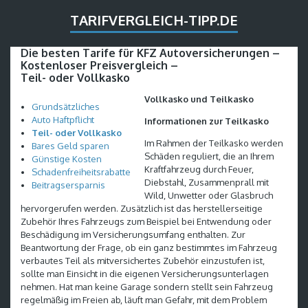
TARIFVERGLEICH-TIPP.DE
Die besten Tarife für KFZ Autoversicherungen –
Kostenloser Preisvergleich –
Teil- oder Vollkasko
Vollkasko und Teilkasko
Grundsätzliches
Auto Haftpflicht
Informationen zur Teilkasko
Teil- oder Vollkasko
Im Rahmen der Teilkasko werden
Bares Geld sparen
Schäden reguliert, die an Ihrem
Günstige Kosten
Kraftfahrzeug durch Feuer,
Schadenfreiheitsrabatte
Diebstahl, Zusammenprall mit
Beitragsersparnis
Wild, Unwetter oder Glasbruch
hervorgerufen werden. Zusätzlich ist das herstellerseitige
Zubehör Ihres Fahrzeugs zum Beispiel bei Entwendung oder
Beschädigung im Versicherungsumfang enthalten. Zur
Beantwortung der Frage, ob ein ganz bestimmtes im Fahrzeug
verbautes Teil als mitversichertes Zubehör einzustufen ist,
sollte man Einsicht in die eigenen Versicherungsunterlagen
nehmen. Hat man keine Garage sondern stellt sein Fahrzeug
regelmäßig im Freien ab, läuft man Gefahr, mit dem Problem